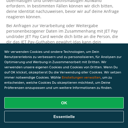
übermäßigen und unverhältnismäßigen Aufwand
erfordern. In bestimmten Fällen können wir dich bitten,
deine Identität nachzuweisen, bevor wir auf deine Anfrage
reagieren können.
Bei Anfragen zur Verarbeitung oder Weitergabe
personenbezogener Daten im Zusammenhang mit JET Pay
und/oder JET Pay Card wende dich bitte an die Person, die
dir das JET Pay-Guthaben gewährt (das kann dein
Arbeitgeber, Geschäftspartner usw. sein). Dies ist
Wir verwenden Cookies und andere Technologien, um Dein
erforderlich, da JET und die Person, die dir das Guthaben
Benutzererlebnis zu verbessern und zu personalisieren, für Analysen zur
gewährt, eine separate Verantwortung für die Verarbeitung
Optimierung und Werbung in Zusammenarbeit mit Dritten. Wir
und den Schutz deiner personenbezogenen Daten haben.
verwenden unsere eigenen Cookies und Cookies von Dritten. Wenn Du
Solltest du weitere Fragen oder Beschwerden in Bezug auf
auf OK klickst, akzeptierst Du die Verwendung aller Cookies. Wir setzen
immer notwendige Cookies. Wähle
die Verarbeitung deiner personenbezogenen Daten haben,
Einstellungen verwalten
, um zu
entscheiden, welche Cookies Du akzeptieren möchtest, um Deine
kontaktieren wir dich gerne. Wir würden uns auch über
Präferenzen anzupassen und um weitere Informationen zu finden.
Tipps oder Vorschläge zur Verbesserung unserer Erklärung
freuen.
OK
Sicherheit
JET nimmt den Schutz personenbezogener Daten sehr ernst
Essentielle
und daher ergreifen wir angemessene Maßnahmen, um
deine personenbezogenen Daten vor Missbrauch, Verlust,