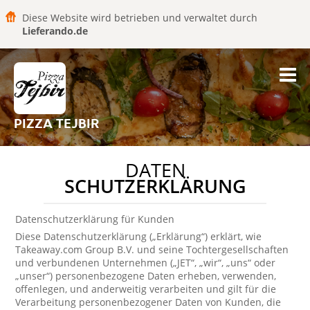
Diese Website wird betrieben und verwaltet durch
Lieferando.de
PIZZA TEJBIR
DATEN
SCHUTZERKLÄRUNG
Datenschutzerklärung für Kunden
Diese Datenschutzerklärung („Erklärung“) erklärt, wie
Takeaway.com Group B.V. und seine Tochtergesellschaften
und verbundenen Unternehmen („JET“, „wir“, „uns“ oder
„unser“) personenbezogene Daten erheben, verwenden,
offenlegen, und anderweitig verarbeiten und gilt für die
Verarbeitung personenbezogener Daten von Kunden, die